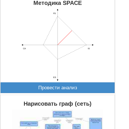
Методика SPACE
FS
CA
IS
ES
Провести анализ
Нарисовать граф (сеть)