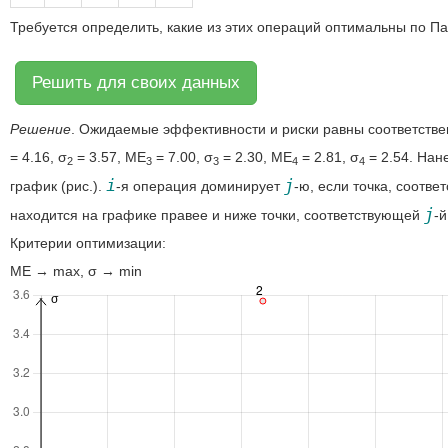
Требуется определить, какие из этих операций оптимальны по Па
Решить для своих данных
Решение
. Ожидаемые эффективности и риски равны соответств
= 4.16, σ
= 3.57, MЕ
= 7.00, σ
= 2.30, MЕ
= 2.81, σ
= 2.54. Нан
2
3
3
4
4
i
j
график (рис.).
-я операция доминирует
-ю, если точка, соотв
j
находится на графике правее и ниже точки, соответствующей
-
Критерии оптимизации:
MЕ → max, σ → min