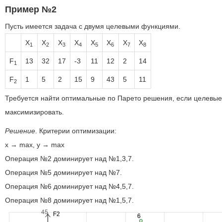
Пример №2
Пусть имеется задача с двумя целевыми функциями.
X
X
X
X
X
X
X
X
1
2
3
4
5
6
7
8
F
13
32
17
-3
11
12
2
14
1
F
1
5
2
15
9
43
5
11
2
Требуется найти оптимальные по Парето решения, если целевые
максимизировать.
Решение
. Критерии оптимизации:
x → max, y → max
Операция №2 доминирует над №1,3,7.
Операция №5 доминирует над №7.
Операция №6 доминирует над №4,5,7.
Операция №8 доминирует над №1,5,7.