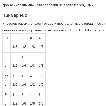
просто «хорошими» - эти операции не являются худшими.
Пример №3
Инвестор рассматривает четыре инвестиционные операции со с
описываемыми случайными величинами E1, E2, E3, E4 с рядами
E1
2
5
8
4
p
1/6
1/2
1/6
1/6
E2
2
3
4
12
p
1/2
1/6
1/6
1/6
E3
3
5
8
10
p
1/6
1/6
1/2
1/6
E4
1
2
4
8
p
1/2
1/6
1/6
1/6