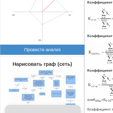
Коэффициент 
CA
IS
Коэффициент 
ES
Провести анализ
Нарисовать граф (сеть)
Коэффициент 
илиК
=К
+
общ.
0-15
Коэффициент т