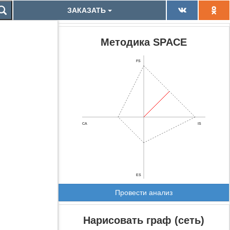
ЗАКАЗАТЬ
Методика SPACE
FS
CA
IS
ES
Провести анализ
Нарисовать граф (сеть)