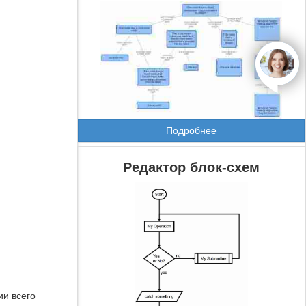
open
Подробнее
Редактор блок-схем
и всего