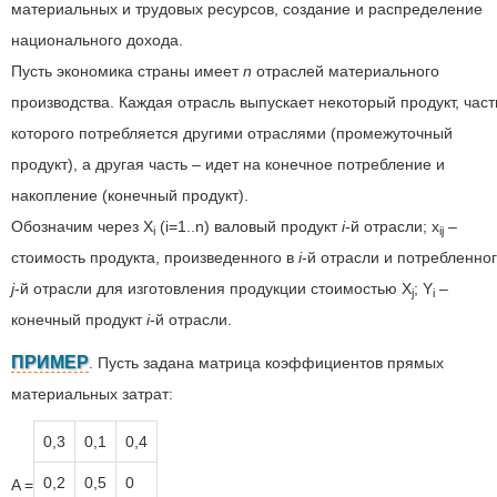
материальных и трудовых ресурсов, создание и распределение
национального дохода.
Пусть экономика страны имеет
n
отраслей материального
производства. Каждая отрасль выпускает некоторый продукт, част
которого потребляется другими отраслями (промежуточный
продукт), а другая часть – идет на конечное потребление и
накопление (конечный продукт).
Обозначим через X
(i=1..n) валовый продукт
i
-й отрасли; x
–
i
ij
стоимость продукта, произведенного в
i
-й отрасли и потребленног
j
-й отрасли для изготовления продукции стоимостью X
; Y
–
j
i
конечный продукт
i
-й отрасли.
ПРИМЕР
. Пусть задана матрица коэффициентов прямых
материальных затрат:
0,3
0,1
0,4
0,2
0,5
0
A =