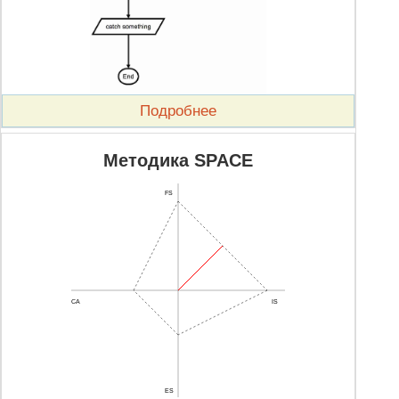
Подробнее
Методика SPACE
FS
CA
IS
ES