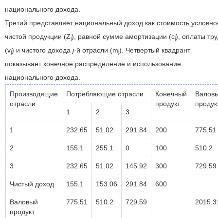
национального дохода.
Третий представляет национальный доход как стоимость условно
чистой продукции (Z
), равной сумме амортизации (c
), оплаты тр
j
j
(v
) и чистого дохода
j
-й отрасли (m
). Четвертый квадрант
j
j
показывает конечное распределение и использование
национального дохода.
Производящие
Потребляющие отрасли
Конечный
Валов
отрасли
продукт
продук
1
2
3
1
232.65
51.02
291.84
200
775.51
2
155.1
255.1
0
100
510.2
3
232.65
51.02
145.92
300
729.59
Чистый доход
155.1
153.06
291.84
600
Валовый
775.51
510.2
729.59
2015.3
продукт