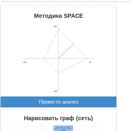
Методика SPACE
FS
CA
IS
ES
Провести анализ
Нарисовать граф (сеть)