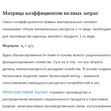
Матрица коэффициентов полных затрат
Смысл коэффициентов прямых материальных затрат
:
i
показывают объем материальных ресурсов
-го вида, необходи
j
для производства единицы валового продукта
-го вида.
Формула
: a
= x
/x
ij
ij
j
Идея сбалансированности лежит в основе всякого рационального
функционирования хозяйства. Суть ее в том, что все затраты
должны компенсироваться доходами хозяйства. В основе создан
балансовых моделей лежит балансовый метод – взаимное
сопоставление имеющихся ресурсов и потребностей в них.
Межотраслевой баланс
отражает производство и
распределение валового национального продукта в отраслевом
разрезе, межотраслевые производственные связи, использовани