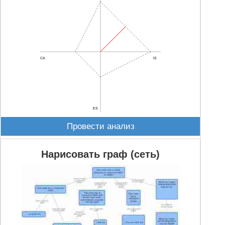
CA
IS
ES
Провести анализ
Нарисовать граф (сеть)