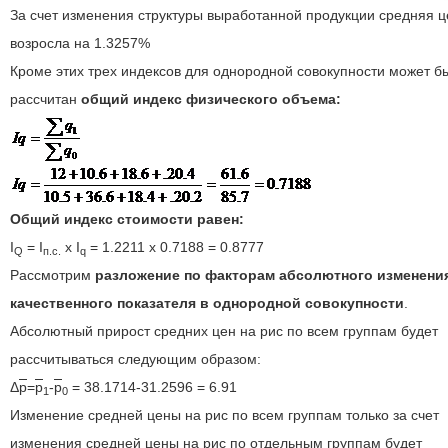
За счет изменения структуры выработанной продукции средняя 
возросла на 1.3257%
Кроме этих трех индексов для однородной совокупности может б
рассчитан
общий индекс физического объема:
Общий индекс стоимости равен:
I
= I
x I
= 1.2211 x 0.7188 = 0.8777
Q
п.c.
q
Рассмотрим
разложение по факторам абсолютного изменени
качественного показателя в однородной совокупности
.
Абсолютный прирост средних цен на рис по всем группам будет
рассчитываться следующим образом:
Δ
p
=
p
-
p
= 38.1714-31.2596 = 6.91
1
0
Изменение средней цены на рис по всем группам только за счет
изменения средней цены на рис по отдельным группам будет