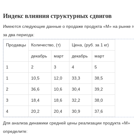
Индекс влияния структурных сдвигов
Имеются следующие данные о продаже продукта «М» на рынке 
за два периода:
Продавцы
Количество, (т)
Цена, (руб. за 1 кг)
декабрь
март
декабрь
март
1
2
3
4
5
1
10,5
12,0
33,3
38,5
2
36,6
10,6
30,4
39,2
3
18,4
18,6
32,2
38,0
4
20,2
20,4
30,9
37,6
Для анализа динамики средней цены реализации продукта «М»
определите: