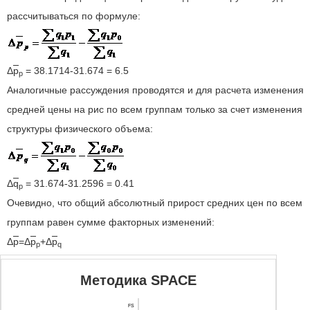
рассчитываться по формуле:
Δ
p
= 38.1714-31.674 = 6.5
p
Аналогичные рассуждения проводятся и для расчета изменения
средней цены на рис по всем группам только за счет изменения
структуры физического объема:
Δ
q
= 31.674-31.2596 = 0.41
p
Очевидно, что общий абсолютный прирост средних цен по всем
группам равен сумме факторных изменений:
Δ
p
=Δ
p
+Δ
p
p
q
Методика SPACE
FS