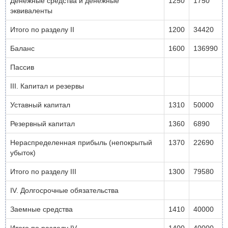
Денежные средства и денежные
1250
1750
эквиваленты
Итого по разделу II
1200
34420
Баланс
1600
136990
Пассив
III. Капитал и резервы
Уставный капитал
1310
50000
Резервный капитал
1360
6890
Нераспределенная прибыль (непокрытый
1370
22690
убыток)
Итого по разделу III
1300
79580
IV. Долгосрочные обязательства
Заемные средства
1410
40000