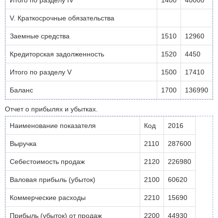
Итого по разделу IV
1400
40000
V. Краткосрочные обязательства
Заемные средства
1510
12960
Кредиторская задолженность
1520
4450
Итого по разделу V
1500
17410
Баланс
1700
136990
Отчет о прибылях и убытках.
Наименование показателя
Код
2016
Выручка
2110
287600
Себестоимость продаж
2120
226980
Валовая прибыль (убыток)
2100
60620
Коммерческие расходы
2210
15690
Прибыль (убыток) от продаж
2200
44930