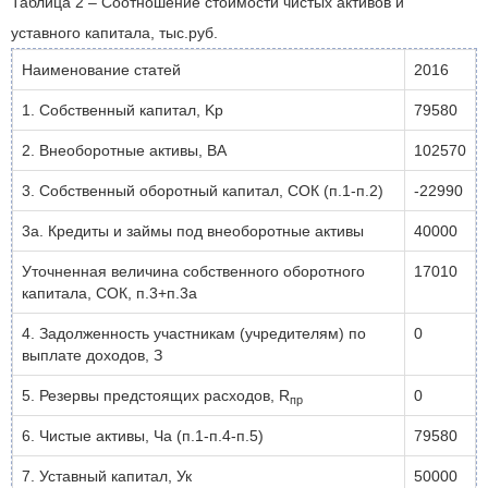
Таблица 2 – Соотношение стоимости чистых активов и
уставного капитала, тыс.руб.
Наименование статей
2016
1. Собственный капитал, Kp
79580
2. Внеоборотные активы, ВА
102570
3. Собственный оборотный капитал, СОК (п.1-п.2)
-22990
3а. Кредиты и займы под внеоборотные активы
40000
Уточненная величина собственного оборотного
17010
капитала, СОК, п.3+п.3а
4. Задолженность участникам (учредителям) по
0
выплате доходов, З
5. Резервы предстоящих расходов, R
0
пр
6. Чистые активы, Ча (п.1-п.4-п.5)
79580
7. Уставный капитал, Ук
50000