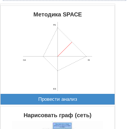
Методика SPACE
FS
CA
IS
ES
Провести анализ
Нарисовать граф (сеть)