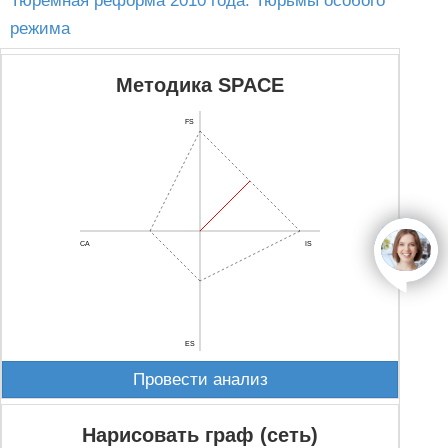
Тюремная реформа 2010 года. Тюрьмы особого
режима
Методика SPACE
FS
CA
IS
open
ES
Провести анализ
Нарисовать граф (сеть)