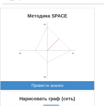
Методика SPACE
FS
CA
IS
ES
Провести анализ
Нарисовать граф (сеть)