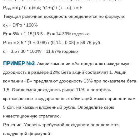
Р
= d
/ (i–q)= d
*(1+q) / ( i – q), i = E
тек
1
0
Текущая рыночная доходность определяется по формуле:
d
= D/Po * 100%
p
Er = 8% + 1.15(13.5 - 8) = 14.33% годовых
Pтек = 3.5 * (1 + 0.08) / (0.14 - 0.08) = 59.76 руб.
d = 3.5 / 30 * 100% = 11.67% годовых
ПРИМЕР №2
. Акции компании «А» предлагают ожидаемую
доходность в размере 12%. Бета акций составляет 1. Акции
компании «Б» предлагают доходность 13% при показателе бета
1,5. Ожидаемая доходность рынка 11%, а портфель
краткосрочных государственных облигаций может принести вам
5 коп. на каждый вложенный рубль. Определите свою
инвестиционную стратегию.
Решение. Уровень требуемой доходности определяется
следующей формулой: