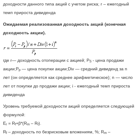
доходности данного типа акций с учетом риска; r – ежегодный
темп прироста дивиденда
Ожидаемая реализованная доходность акций (конечная
доходность акции).
где r— доходность отоперации с акцией; Р
- цена продажи
S
акции;Р
— цена покупки акции;Div — средний дивиденд за n
р
лет (он определяется как среднее арифметическое); n — число
лет от покупки до продажи акции; i - ежегодный темп прироста
дивиденда
Уровень требуемой доходности акций определяется следующей
формулой:
E
= R
+β*(R
– R
).
r
f
m
f
R
– доходность по безрисковым вложениям, %; R
–
f
m