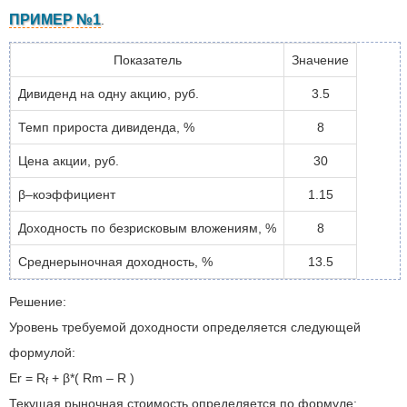
ПРИМЕР №1
.
Показатель
Значение
Дивиденд на одну акцию, руб.
3.5
Темп прироста дивиденда, %
8
Цена акции, руб.
30
β–коэффициент
1.15
Доходность по безрисковым вложениям, %
8
Среднерыночная доходность, %
13.5
Решение:
Уровень требуемой доходности определяется следующей
формулой:
Er = R
+ β*( Rm – R )
f
Текущая рыночная стоимость определяется по формуле: