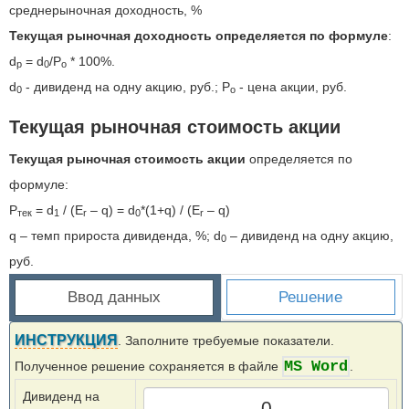
среднерыночная доходность, %
Текущая рыночная доходность определяется по формуле
:
d
= d
/P
* 100%.
p
0
o
d
- дивиденд на одну акцию, руб.; P
- цена акции, руб.
0
o
Текущая рыночная стоимость акции
Текущая рыночная стоимость акции
определяется по
формуле:
Р
= d
/ (E
– q) = d
*(1+q) / (E
– q)
тек
1
r
0
r
q – темп прироста дивиденда, %; d
– дивиденд на одну акцию,
0
руб.
Ввод данных
Решение
ИНСТРУКЦИЯ
. Заполните требуемые показатели.
MS Word
Полученное решение сохраняется в файле
.
Дивиденд на