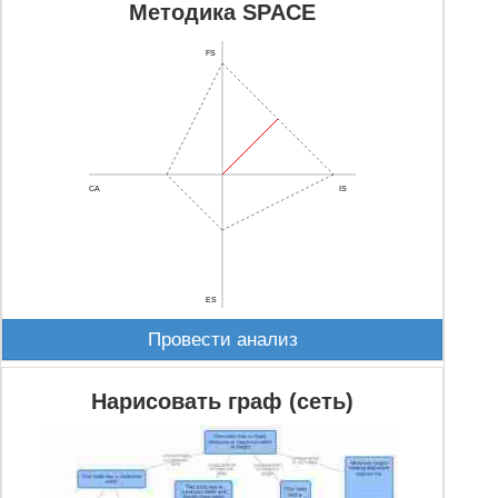
Методика SPACE
FS
CA
IS
ES
Провести анализ
Нарисовать граф (сеть)