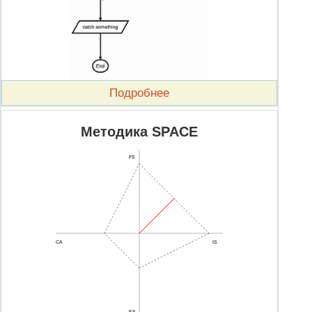
Подробнее
Методика SPACE
FS
CA
IS
ES