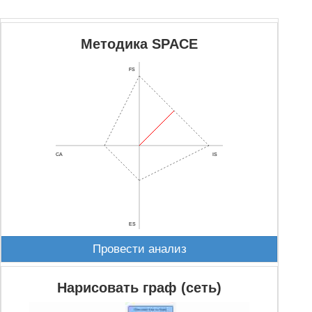
Методика SPACE
FS
CA
IS
ES
Провести анализ
Нарисовать граф (сеть)