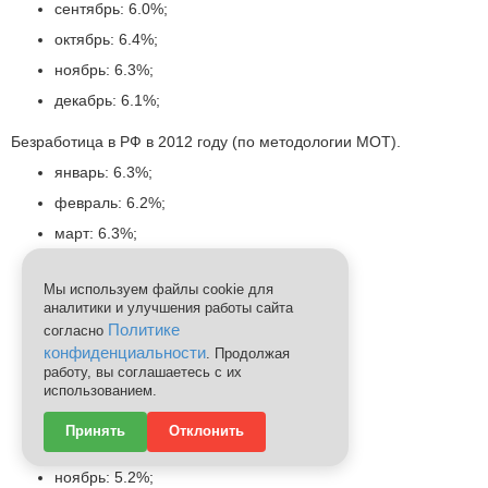
сентябрь: 6.0%;
октябрь: 6.4%;
ноябрь: 6.3%;
декабрь: 6.1%;
Безработица в РФ в 2012 году (по методологии МОТ).
январь: 6.3%;
февраль: 6.2%;
март: 6.3%;
апрель: 5.6%;
Мы используем файлы cookie для
май: 5.2%;
аналитики и улучшения работы сайта
июнь: 5.2%;
Политике
согласно
конфиденциальности
июль: 5.2%;
. Продолжая
работу, вы соглашаетесь с их
август: 5.0%;
использованием.
сентябрь: 5.0%;
Принять
Отклонить
октябрь: 5.1%;
ноябрь: 5.2%;