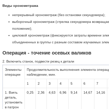
Виды хронометража
непрерывный хронометраж (без остановки секундомера);
выборочный хронометраж (стрелка секундомера возвращае
положение);
цикловой хронометраж (фиксируются затраты времени эле
объединенных в группы с разным составом изучаемых элем
Операция - точение осевых валиков
2. Включить станок, подвести резец к детали
Элементы
Продолжительность выполнения элемента операц
операции
наблюдении, мин.
1
2
3
4
5
6
7
1. Взять
0,25
2,36
4,63
6,96
9,14
14,67
14,16
деталь,
установить
в патрон