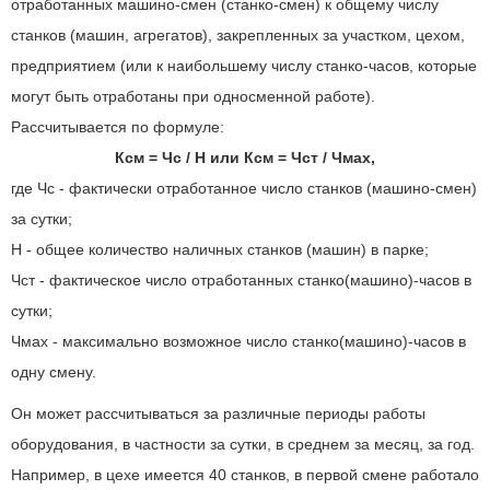
отработанных машино-смен (станко-смен) к общему числу
станков (машин, агрегатов), закрепленных за участком, цехом,
предприятием (или к наибольшему числу станко-часов, которые
могут быть отработаны при односменной работе).
Рассчитывается по формуле:
Ксм = Чс / Н или Ксм = Чст / Чмах,
где Чс - фактически отработанное число станков (машино-смен)
за сутки;
Н - общее количество наличных станков (машин) в парке;
Чст - фактическое число отработанных станко(машино)-часов в
сутки;
Чмах - максимально возможное число станко(машино)-часов в
одну смену.
Он может рассчитываться за различные периоды работы
оборудования, в частности за сутки, в среднем за месяц, за год.
Например, в цехе имеется 40 станков, в первой смене работало