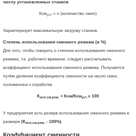
числу установленных станков
Ксм
= n (количество смен)
уст
Характеризует максимальную загрузку станков.
Степень использования сменного режима (в %)
Для того, чтобы говорить о степени использования сменного
режима, т.е. рабочего времени, следует рассчитывать
коэффициент использования сменного режима. Получается
путём деления коэффициента сменности на число смен,
положенных к отработке.
К
= Ксм/Ксм
х 100
исп.см.реж.
уст
У предприятия есть резерв использования сменного режима в
размере
(К
- 100%)
.
исп.см.реж.
Коэффициент сменности