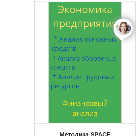
open
Методика SPACE