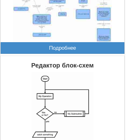
CHEP;20999;ЧТПЗ ао
GTRK;488918;ГТМ ао
BELU;19651;Белуга ао
VLHZ;17257;ВХЗ-ао
HYDR;20266;РусГидро
Подробнее
YNDX;388383;Yandex clA
MGNZ;20892;СМЗ-ао
Редактор блок-схем
IRKT;15547;ИРКУТ-3
BISVP;35243;БашИнСв ап
ACKO;484229;АСКО ао
NFAZ;81287;Нефтекамск
PRFN;83121;ЧЗПСН ао
SFIN;491359;САФМАР ао
MOEX;152798;МосБиржа
MSTT;74549;Мостотрест
LSRG;19736;ЛСР ао