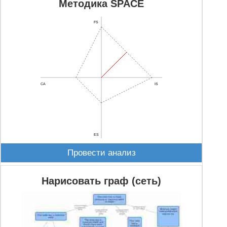
Методика SPACE
NLMK;17046;НЛМК
AQUA;35238;РусАква ао
FS
AKRN;17564;Акрон
TCSG;913710;TCS-гдр
RUGR;66893;Русгрэйн
LIFE;74584;iФармсинтз
CA
IS
ENRU;16440;ЭнелРос ао
ZVEZ;82001;ЗВЕЗДА ао
RUSP;20712;Русполимет
MOBB;82890;МосОблБанк
ES
KOGK;20710;КоршГОК ао
Провести анализ
SZPR;22401;СЗПароход';
RASP;17713']='Распадская
Нарисовать граф (сеть)
OBUV;488674;ПАО ОР
KMAZ;15544;КАМАЗ
RTKM;7;Ростел-ао