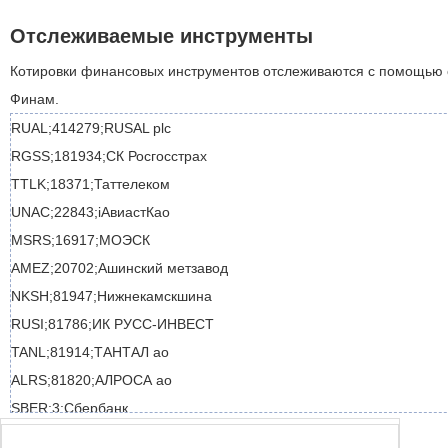
Отслеживаемые инструменты
Котировки финансовых инструментов отслеживаются с помощью
Финам.
RUAL;414279;RUSAL plc
RGSS;181934;СК Росгосстрах
TTLK;18371;Таттелеком
UNAC;22843;iАвиастКао
MSRS;16917;МОЭСК
AMEZ;20702;Ашинский метзавод
NKSH;81947;Нижнекамскшина
RUSI;81786;ИК РУСС-ИНВЕСТ
TANL;81914;ТАНТАЛ ао
ALRS;81820;АЛРОСА ао
SBER;3;Сбербанк
TUZA;20716;ТЗА