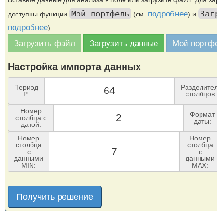
Вставьте данные для анализа в поле или загрузите файл. Для з
Мой портфель
Заг
подробнее
доступны функции
(см.
) и
подробнее
).
Загрузить файл
Загрузить данные
Мой портф
Настройка импорта данных
Период
Разделите
P:
столбцов:
Номер
Формат
столбца с
даты:
датой:
Номер
Номер
столбца
столбца
с
с
данными
данными
MIN:
MAX:
Получить решение