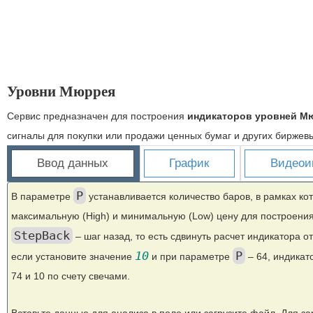
Уровни Мюррея
Сервис предназначен для построения
индикаторов уровней М
сигналы для покупки или продажи ценных бумаг и других биржев
Ввод данных
График
Видеои
P
В параметре
устанавливается количество баров, в рамках ко
максимальную (High) и минимальную (Low) цену для построения
StepBack
– шаг назад, то есть сдвинуть расчет индикатора о
10
P
если установите значение
и при параметре
– 64, индикат
74 и 10 по счету свечами.