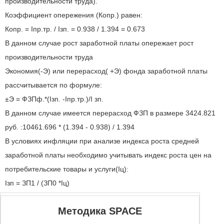
производительности труда).
Коэффициент опережения (Копр.) равен:
Копр. = Iпр.тр. / Iзп. = 0.938 / 1.394 = 0.673
В данном случае рост заработной платы опережает рост
производительности труда
Экономия(-Э) или перерасход( +Э) фонда заработной платы
рассчитывается по формуле:
±Э = ФЗПф.*(Iзп. -Iпр.тр.)/I зп.
В данном случае имеется перерасход ФЗП в размере 3424.821
руб. :10461.696 * (1.394 - 0.938) / 1.394
В условиях инфляции при анализе индекса роста средней
заработной платы необходимо учитывать индекс роста цен на
потребительские товары и услуги(Iц):
Iзп = ЗП1 / (ЗП0 *Iц)
Методика SPACE