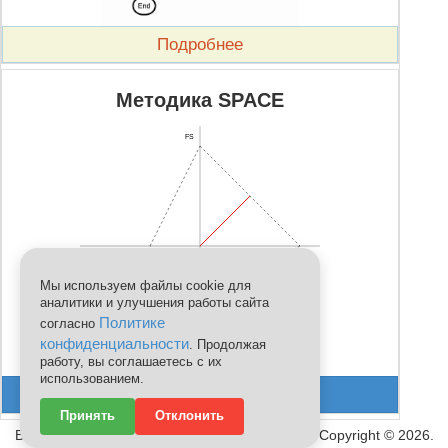
Подробнее
Методика SPACE
FS
CA
IS
Мы используем файлы cookie для
аналитики и улучшения работы сайта
Политике
согласно
конфиденциальности
. Продолжая
работу, вы соглашаетесь с их
ES
использованием.
Провести анализ
Принять
Отклонить
Все права защищены и охраняются законом. Copyright ©
2026
.