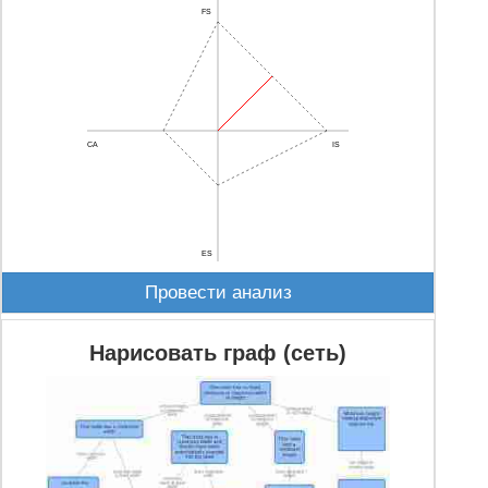
FS
CA
IS
ES
Провести анализ
Нарисовать граф (сеть)