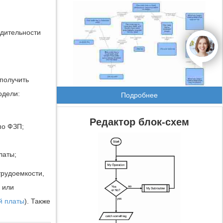
одительности
open
получить
одели:
Подробнее
Редактор блок-схем
по ФЗП;
латы;
трудоемкости,
 или
й платы
). Также