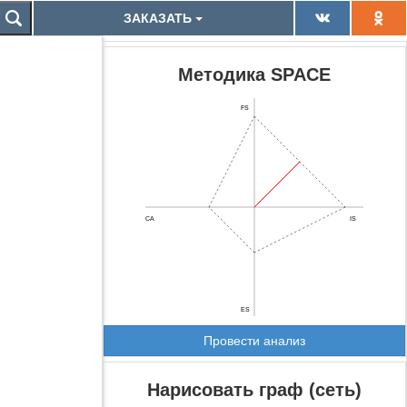
ЗАКАЗАТЬ
Методика SPACE
FS
CA
IS
ES
Провести анализ
Нарисовать граф (сеть)