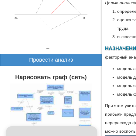
Целью анализ
определ
CA
IS
оценка э
труда;
выявлени
НАЗНАЧЕНИ
ES
факторный ана
Провести анализ
модель а
Нарисовать граф (сеть)
модель д
модель э
модель ф
При этом учиты
прибыли предп
перерасхода ф
можно воспол