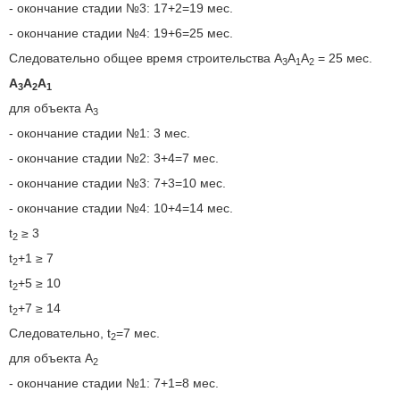
- окончание стадии №3: 17+2=19 мес.
- окончание стадии №4: 19+6=25 мес.
Следовательно общее время строительства A
A
A
= 25 мес.
3
1
2
A
A
A
3
2
1
для объекта A
3
- окончание стадии №1: 3 мес.
- окончание стадии №2: 3+4=7 мес.
- окончание стадии №3: 7+3=10 мес.
- окончание стадии №4: 10+4=14 мес.
t
≥ 3
2
t
+1 ≥ 7
2
t
+5 ≥ 10
2
t
+7 ≥ 14
2
Следовательно, t
=7 мес.
2
для объекта A
2
- окончание стадии №1: 7+1=8 мес.