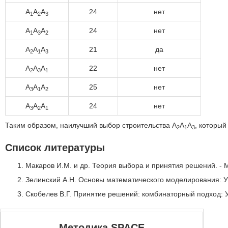
A
A
A
24
нет
1
2
3
A
A
A
24
нет
1
3
2
A
A
A
21
да
2
1
3
A
A
A
22
нет
2
3
1
A
A
A
25
нет
3
1
2
A
A
A
24
нет
3
2
1
Таким образом, наилучший выбор строительства A
A
A
, который
2
1
3
Список литературы
Макаров И.М. и др. Теория выбора и принятия решений. - М.
Зелинский А.Н. Основы математического моделирования: Уч
Скобелев В.Г. Принятие решений: комбинаторный подход: Уче
Методика SPACE