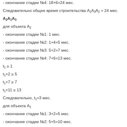
- окончание стадии №4: 18+6=24 мес.
Следовательно общее время строительства A
A
A
= 24 мес.
1
3
2
A
A
A
2
1
3
для объекта A
2
- окончание стадии №1: 1 мес.
- окончание стадии №2: 1+4=5 мес.
- окончание стадии №3: 5+2=7 мес.
- окончание стадии №4: 7+6=13 мес.
t
≥ 1
1
t
+2 ≥ 5
1
t
+7 ≥ 7
1
t
+11 ≥ 13
1
Следовательно, t
=3 мес.
1
для объекта A
1
- окончание стадии №1: 3+2=5 мес.
- окончание стадии №2: 5+5=10 мес.