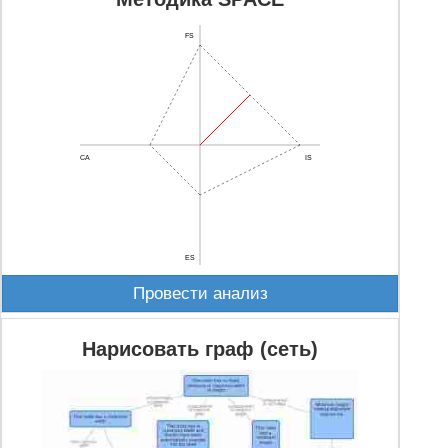
FS
CA
IS
ES
Провести анализ
Нарисовать граф (сеть)