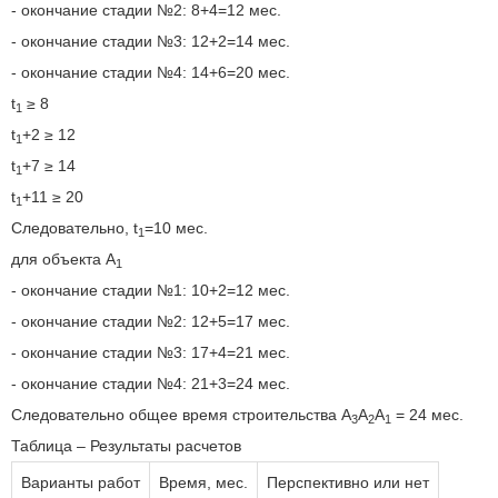
- окончание стадии №2: 8+4=12 мес.
- окончание стадии №3: 12+2=14 мес.
- окончание стадии №4: 14+6=20 мес.
t
≥ 8
1
t
+2 ≥ 12
1
t
+7 ≥ 14
1
t
+11 ≥ 20
1
Следовательно, t
=10 мес.
1
для объекта A
1
- окончание стадии №1: 10+2=12 мес.
- окончание стадии №2: 12+5=17 мес.
- окончание стадии №3: 17+4=21 мес.
- окончание стадии №4: 21+3=24 мес.
Следовательно общее время строительства A
A
A
= 24 мес.
3
2
1
Таблица – Результаты расчетов
Варианты работ
Время, мес.
Перспективно или нет