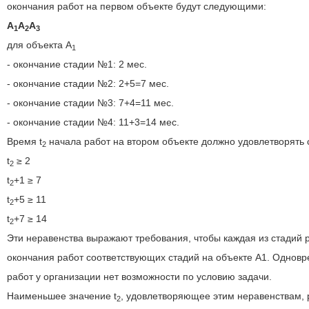
окончания работ на первом объекте будут следующими:
A
A
A
1
2
3
для объекта A
1
- окончание стадии №1: 2 мес.
- окончание стадии №2: 2+5=7 мес.
- окончание стадии №3: 7+4=11 мес.
- окончание стадии №4: 11+3=14 мес.
Время t
начала работ на втором объекте должно удовлетворять
2
t
≥ 2
2
t
+1 ≥ 7
2
t
+5 ≥ 11
2
t
+7 ≥ 14
2
Эти неравенства выражают требования, чтобы каждая из стадий 
окончания работ соответствующих стадий на объекте А1. Одновре
работ у организации нет возможности по условию задачи.
Наименьшее значение t
, удовлетворяющее этим неравенствам, 
2