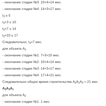
- окончание стадии №3: 10+4=14 мес.
- окончание стадии №4: 14+3=17 мес.
t
≥ 5
3
t
+3 ≥ 10
3
t
+7 ≥ 14
3
t
+10 ≥ 17
3
Следовательно, t
=7 мес.
3
для объекта A
3
- окончание стадии №1: 7+3=10 мес.
- окончание стадии №2: 10+4=14 мес.
- окончание стадии №3: 14+3=17 мес.
- окончание стадии №4: 17+4=21 мес.
Следовательно общее время строительства A
A
A
= 21 мес.
2
1
3
A
A
A
2
3
1
для объекта A
2
- окончание стадии №1: 1 мес.