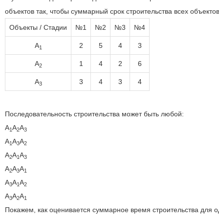
объектов так, чтобы суммарный срок строительства всех объект
Объекты / Стадии
№1
№2
№3
№4
A
2
5
4
3
1
A
1
4
2
6
2
A
3
4
3
4
3
Последовательность строительства может быть любой:
A
A
A
1
2
3
A
A
A
1
3
2
A
A
A
2
1
3
A
A
A
2
3
1
A
A
A
3
1
2
A
A
A
3
2
1
Покажем, как оценивается суммарное время строительства для о