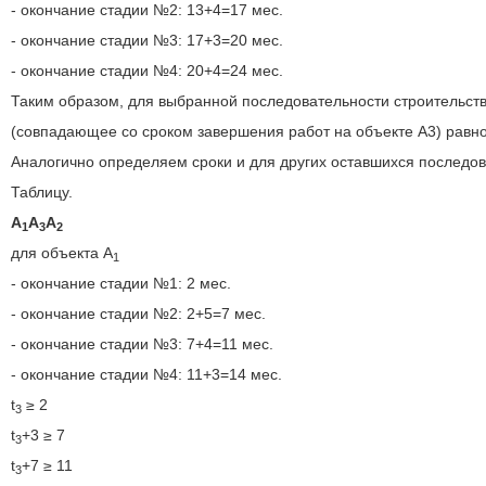
- окончание стадии №2: 13+4=17 мес.
- окончание стадии №3: 17+3=20 мес.
- окончание стадии №4: 20+4=24 мес.
Таким образом, для выбранной последовательности строительств
(совпадающее со сроком завершения работ на объекте А3) равно
Аналогично определяем сроки и для других оставшихся последов
Таблицу.
A
A
A
1
3
2
для объекта A
1
- окончание стадии №1: 2 мес.
- окончание стадии №2: 2+5=7 мес.
- окончание стадии №3: 7+4=11 мес.
- окончание стадии №4: 11+3=14 мес.
t
≥ 2
3
t
+3 ≥ 7
3
t
+7 ≥ 11
3