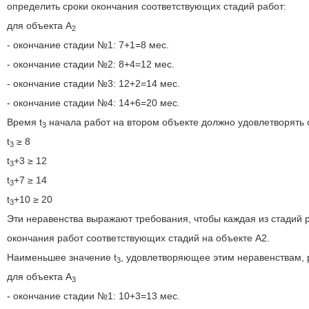
определить сроки окончания соответствующих стадий работ:
для объекта A
2
- окончание стадии №1: 7+1=8 мес.
- окончание стадии №2: 8+4=12 мес.
- окончание стадии №3: 12+2=14 мес.
- окончание стадии №4: 14+6=20 мес.
Время t
начала работ на втором объекте должно удовлетворять
3
t
≥ 8
3
t
+3 ≥ 12
3
t
+7 ≥ 14
3
t
+10 ≥ 20
3
Эти неравенства выражают требования, чтобы каждая из стадий 
окончания работ соответствующих стадий на объекте А2.
Наименьшее значение t
, удовлетворяющее этим неравенствам, 
3
для объекта A
3
- окончание стадии №1: 10+3=13 мес.