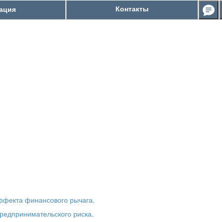
Контакты
ация
ффекта финансового рычага
.
редпринимательского риска
.