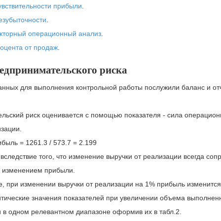
увствительности прибыли
.
езубыточности
.
кторный операционный анализ
.
оцента от продаж
.
едпринимательского риска
анных для выполнения контрольной работы послужили баланс и от
льский риск оценивается с помощью показателя - сила операцион
изации.
быль = 1261.3 / 573.7 = 2.199
 вследствие того, что изменение выручки от реализации всегда со
 изменением прибыли.
, при изменении выручки от реализации на 1% прибыль изменится
итические значения показателей при увеличении объема выполнен
 в одном релевантном диапазоне оформив их в табл.2.