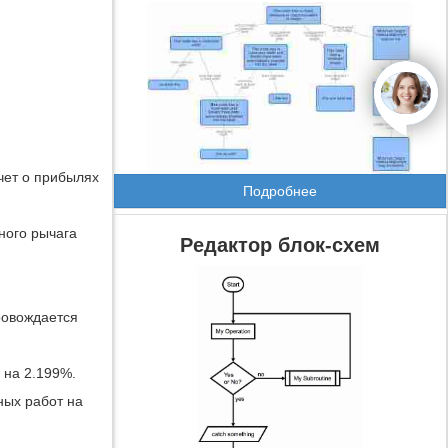
open
чет о прибылях
Подробнее
ного рычага
Редактор блок-схем
провождается
 на 2.199%.
ных работ на