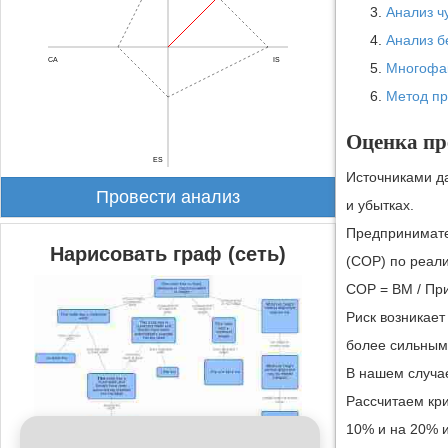
Анализ ч
Анализ б
CA
IS
Многофа
Метод пр
Оценка пр
ES
Источниками д
Провести анализ
и убытках.
Предпринимате
Нарисовать граф (сеть)
(СОР) по реал
СОР = ВМ / При
Риск возникает
более сильным
В нашем случае
Рассчитаем кр
10% и на 20% и