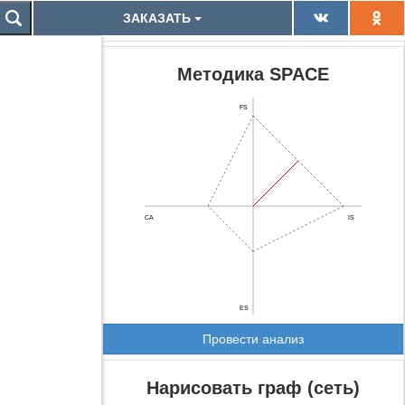
ЗАКАЗАТЬ
Методика SPACE
FS
CA
IS
ES
Провести анализ
Нарисовать граф (сеть)