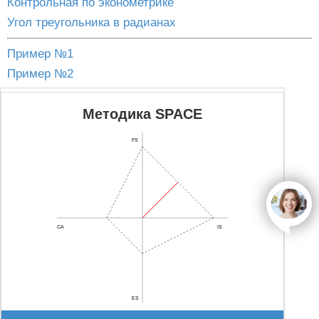
Контрольная по эконометрике
Угол треугольника в радианах
Пример №1
Пример №2
Методика SPACE
FS
open
CA
IS
ES